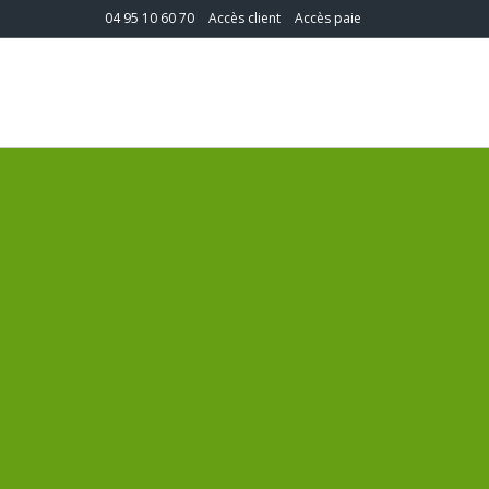
04 95 10 60 70
Accès client
Accès paie
T