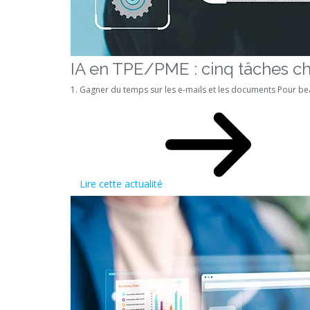
IA en TPE/PME : cinq tâches c
1. Gagner du temps sur les e-mails et les documents Pour bea
Lire cette actualité