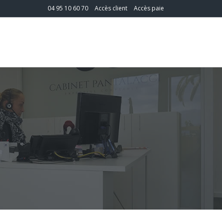
04 95 10 60 70
Accès client
Accès paie
T