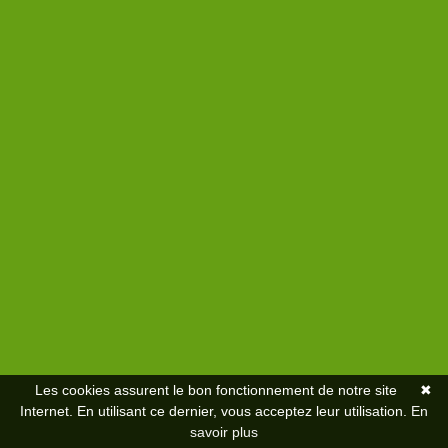
Les cookies assurent le bon fonctionnement de notre site
✖
Internet. En utilisant ce dernier, vous acceptez leur utilisation.
En
savoir plus