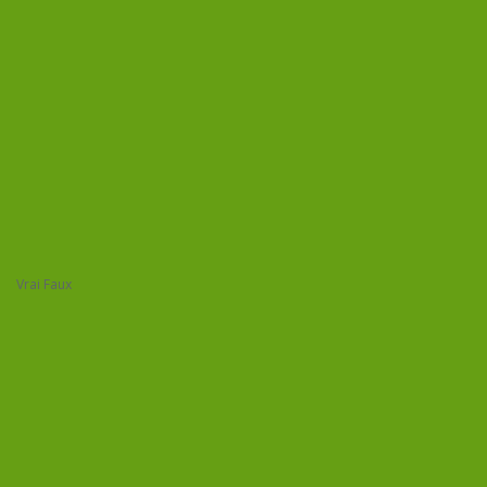
La facture électronique
Une TPE peut attendre 2027 pour
commencer à se préparer à la
facturation électronique.
Vrai
Faux