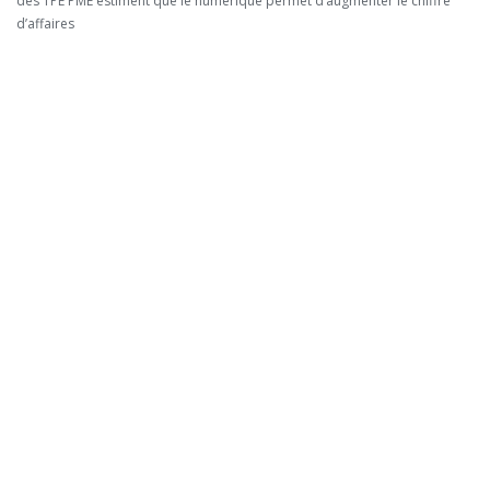
des TPE PME estiment que le numérique permet d’augmenter le chiffre
d’affaires