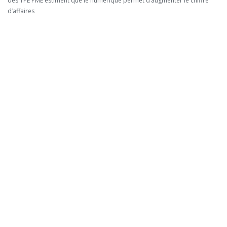
des TPE PME estiment que le numérique permet d’augmenter le chiffre
d’affaires