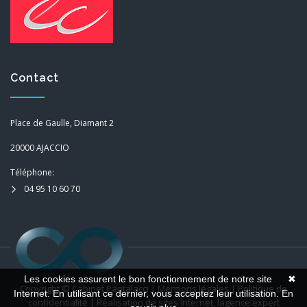
Contact
Place de Gaulle, Diamant 2
20000 AJACCIO
Téléphone:
04 95 10 60 70
Les cookies assurent le bon fonctionnement de notre site
✖
Copyright ©
Cabinet Pantalacci
|
Mentions légales
|
Politique de
Internet. En utilisant ce dernier, vous acceptez leur utilisation.
En
confidentialité
| Réalisation de sites Internet,
lagence.expert