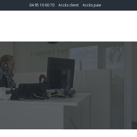
04 95 10 60 70
Accès client
Accès paie
T