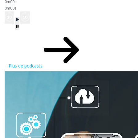
0m00s
0m00s
Plus de podcasts