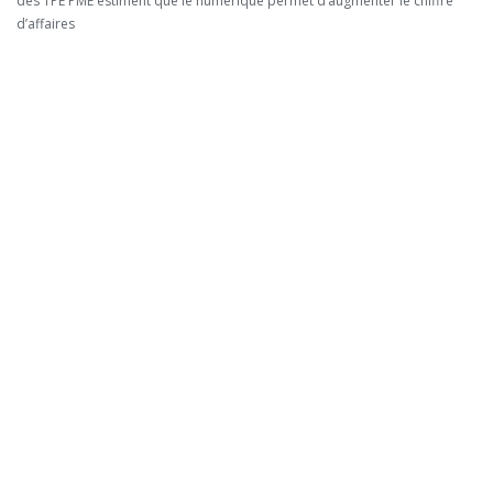
des TPE PME estiment que le numérique permet d’augmenter le chiffre
d’affaires