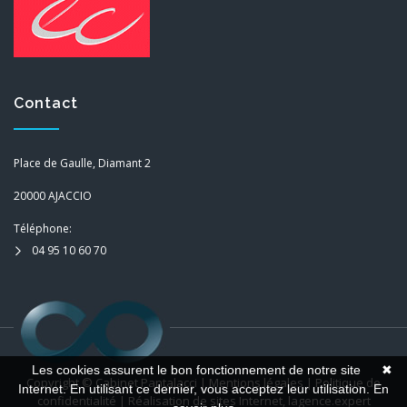
Contact
Place de Gaulle, Diamant 2
20000 AJACCIO
Téléphone:
04 95 10 60 70
Les cookies assurent le bon fonctionnement de notre site
✖
Copyright ©
Cabinet Pantalacci
|
Mentions légales
|
Politique de
Internet. En utilisant ce dernier, vous acceptez leur utilisation.
En
confidentialité
| Réalisation de sites Internet,
lagence.expert