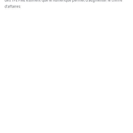
des TPE PME estiment que le numérique permet d’augmenter le chiffre
d’affaires