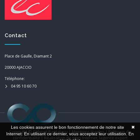
Contact
Place de Gaulle, Diamant 2
20000 AJACCIO
Téléphone:
04 95 10 60 70
Les cookies assurent le bon fonctionnement de notre site
✖
Copyright ©
Cabinet Pantalacci
|
Mentions légales
|
Politique de
Internet. En utilisant ce dernier, vous acceptez leur utilisation.
En
confidentialité
| Réalisation de sites Internet,
lagence.expert