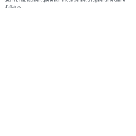
des TPE PME estiment que le numérique permet d’augmenter le chiffre
d’affaires