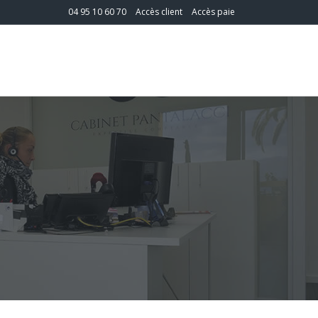
04 95 10 60 70
Accès client
Accès paie
T