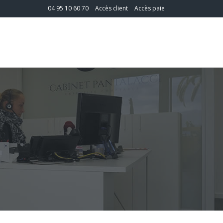
04 95 10 60 70
Accès client
Accès paie
T