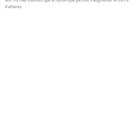
des TPE PME estiment que le numérique permet d’augmenter le chiffre
d’affaires