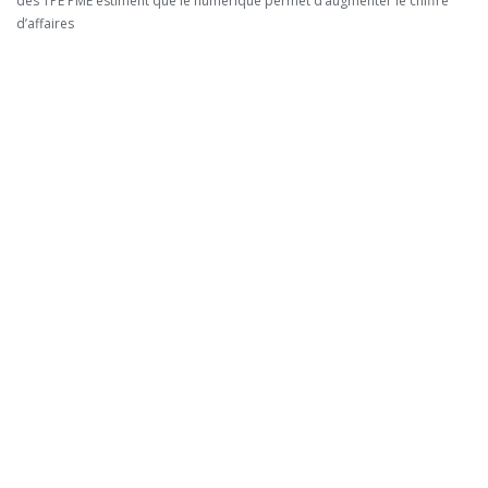
des TPE PME estiment que le numérique permet d’augmenter le chiffre
d’affaires