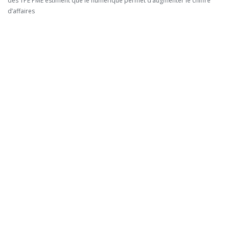
des TPE PME estiment que le numérique permet d’augmenter le chiffre
d’affaires