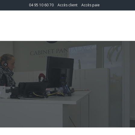
04 95 10 60 70
Accès client
Accès paie
T