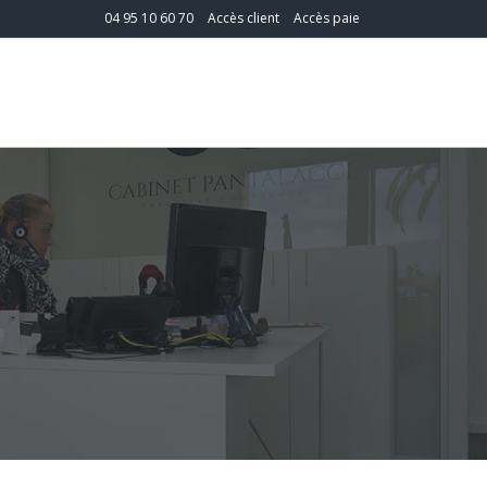
04 95 10 60 70
Accès client
Accès paie
T