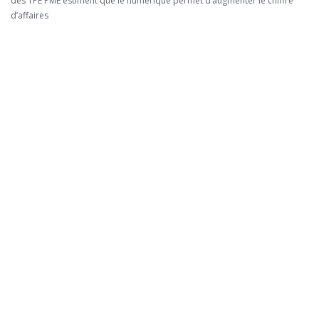
des TPE PME estiment que le numérique permet d’augmenter le chiffre
d’affaires