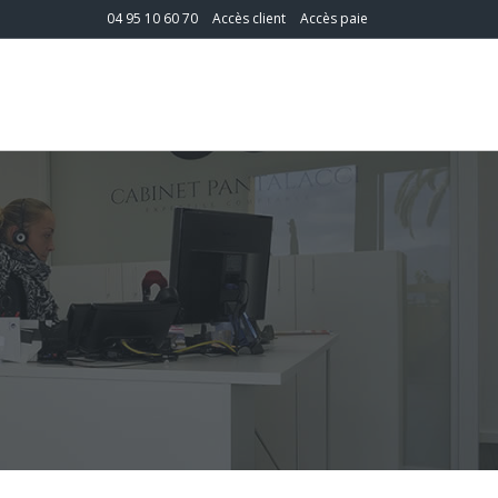
04 95 10 60 70
Accès client
Accès paie
T