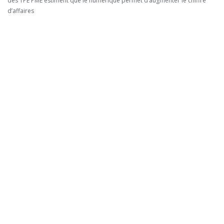
des TPE PME estiment que le numérique permet d’augmenter le chiffre
d’affaires