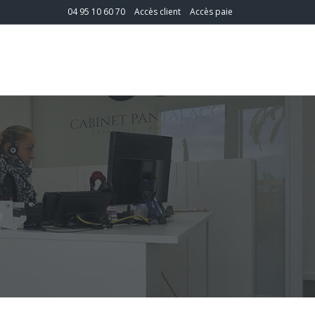
04 95 10 60 70
Accès client
Accès paie
T