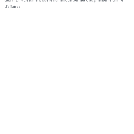
des TPE PME estiment que le numérique permet d’augmenter le chiffre
d’affaires