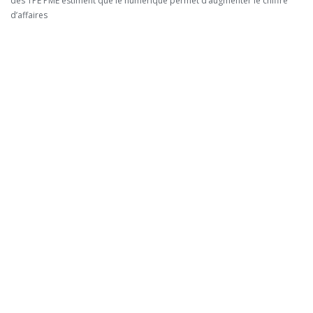
des TPE PME estiment que le numérique permet d’augmenter le chiffre
d’affaires