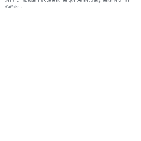
des TPE PME estiment que le numérique permet d’augmenter le chiffre
d’affaires