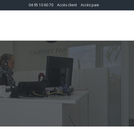
04 95 10 60 70
Accès client
Accès paie
T