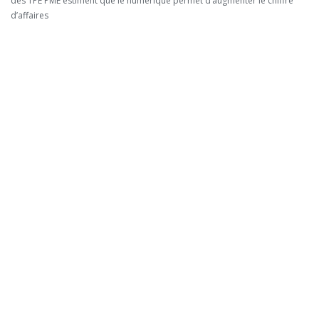
des TPE PME estiment que le numérique permet d’augmenter le chiffre
d’affaires