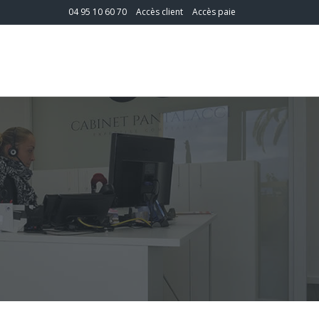
04 95 10 60 70
Accès client
Accès paie
T