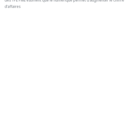
des TPE PME estiment que le numérique permet d’augmenter le chiffre
d’affaires