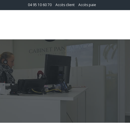
04 95 10 60 70
Accès client
Accès paie
T