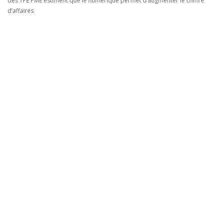
des TPE PME estiment que le numérique permet d’augmenter le chiffre
d’affaires