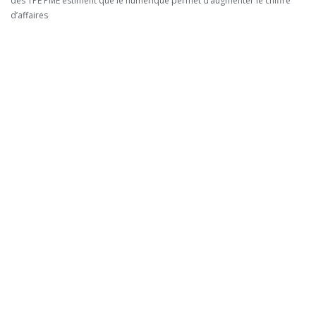
des TPE PME estiment que le numérique permet d’augmenter le chiffre
d’affaires