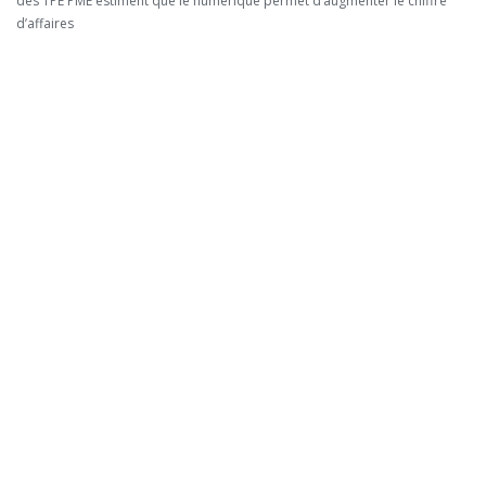
des TPE PME estiment que le numérique permet d’augmenter le chiffre
d’affaires