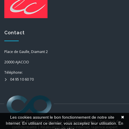
Contact
Place de Gaulle, Diamant 2
20000 AJACCIO
Téléphone:
04 95 10 60 70
Les cookies assurent le bon fonctionnement de notre site
✖
Copyright ©
Cabinet Pantalacci
|
Mentions légales
|
Politique de
Internet. En utilisant ce dernier, vous acceptez leur utilisation.
En
confidentialité
| Réalisation de sites Internet,
lagence.expert