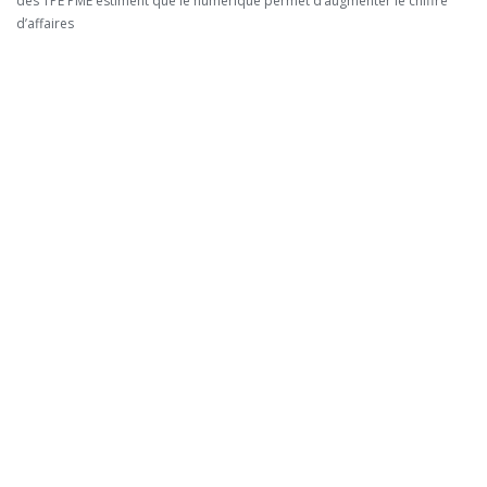
des TPE PME estiment que le numérique permet d’augmenter le chiffre
d’affaires