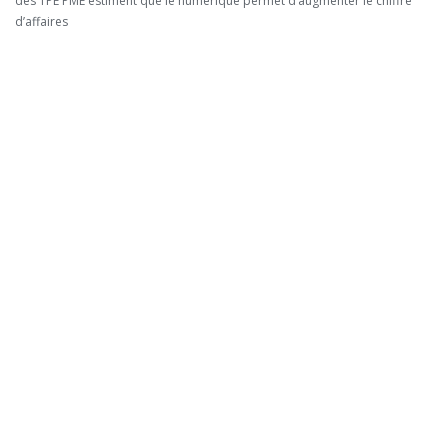
des TPE PME estiment que le numérique permet d’augmenter le chiffre
d’affaires