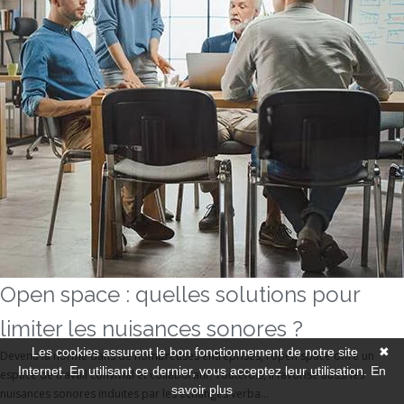
Open space : quelles solutions pour
limiter les nuisances sonores ?
Les cookies assurent le bon fonctionnement de notre site
✖
Devenu la norme dans de nombreuses entreprises, l’open space offre un
Internet. En utilisant ce dernier, vous acceptez leur utilisation.
En
espace de travail convivial et collaboratif. Toutefois, il favorise aussi les
savoir plus
nuisances sonores induites par les échanges verba...