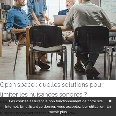
Open space : quelles solutions pour
limiter les nuisances sonores ?
Les cookies assurent le bon fonctionnement de notre site
✖
Devenu la norme dans de nombreuses entreprises, l’open space offre un
Internet. En utilisant ce dernier, vous acceptez leur utilisation.
En
espace de travail convivial et collaboratif. Toutefois, il favorise aussi les
savoir plus
nuisances sonores induites par les échanges verba...