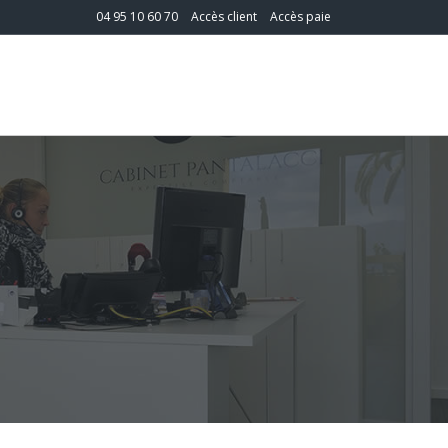
04 95 10 60 70
Accès client
Accès paie
T