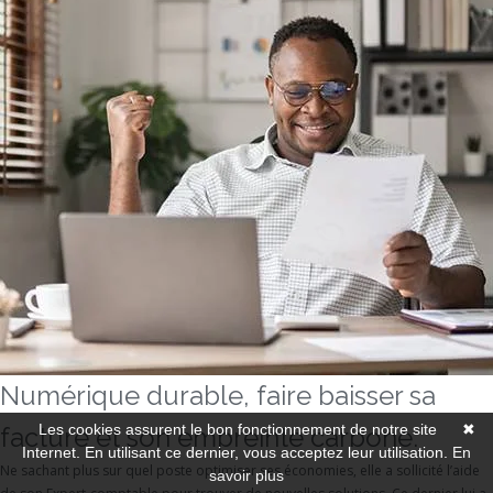
Numérique durable, faire baisser sa
Les cookies assurent le bon fonctionnement de notre site
✖
facture et son empreinte carbone.
Internet. En utilisant ce dernier, vous acceptez leur utilisation.
En
Ne sachant plus sur quel poste optimiser ses économies, elle a sollicité l’aide
savoir plus