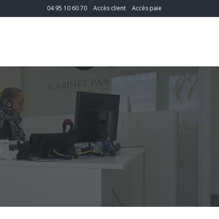
04 95 10 60 70
Accès client
Accès paie
T