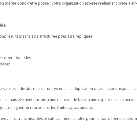
 mérite donc d’être posée : votre organisation est-elle réellement prête à êtr
ble
ons résultats sans être structurée pour être répliquée.
es opérations clés
placer
r des individus que sur un système. La duplication devient alors risquée, car el
ionne, mais elle tient parfois à une manière de faire, à une expérience terrain o
tégrer, déléguer ou reproduire, les limites apparaissent.
smes clairs, transmissibles et suffisamment stables pour ne pas dépendre des