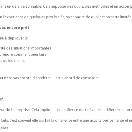
dans un délai raisonnable. Cela suppose des outils, des méthodes et un accom
 l’expérience de quelques profils clés, sa capacité de duplication reste limitée
pas encore prêt
le à dupliquer si :
rité des situations importantes
prendre comment bien faire
s ou les clients
et n’est pas encore d’accélérer. Il est d’abord de consolider.
if.
leur de l’entreprise. Cela implique d’identifier ce qui relève de la différenciation
 faits, c’est souvent elle qui fait la différence entre une activité performante et
giles.