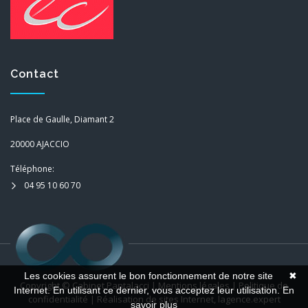
Contact
Place de Gaulle, Diamant 2
20000 AJACCIO
Téléphone:
04 95 10 60 70
Les cookies assurent le bon fonctionnement de notre site
✖
Copyright ©
Cabinet Pantalacci
|
Mentions légales
|
Politique de
Internet. En utilisant ce dernier, vous acceptez leur utilisation.
En
confidentialité
| Réalisation de sites Internet,
lagence.expert
savoir plus