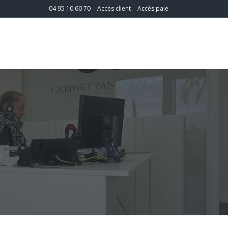
04 95 10 60 70
Accès client
Accès paie
T